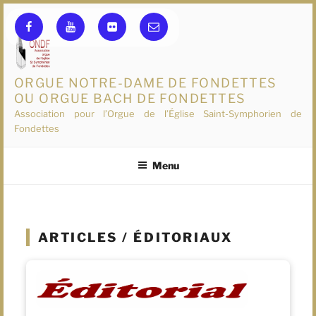
Aller
Facebook
YouTube
flickr
E-
au
mail
contenu
principal
ORGUE NOTRE-DAME DE FONDETTES
Association pour l’Orgue de l’Église Saint-Symphorien de
Fondettes
Menu
ARTICLES / ÉDITORIAUX