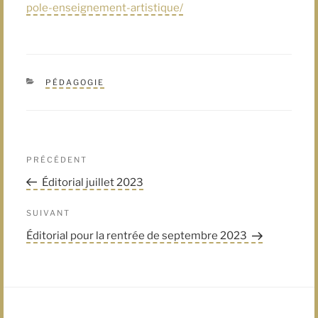
pole-enseignement-artistique/
CATÉGORIES
PÉDAGOGIE
Navigation
Article
PRÉCÉDENT
de
précédent
Éditorial juillet 2023
l’article
Article
SUIVANT
suivant
Éditorial pour la rentrée de septembre 2023