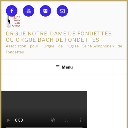
Aller
Facebook
YouTube
flickr
E-
au
mail
contenu
principal
ORGUE NOTRE-DAME DE FONDETTES
Association pour l’Orgue de l’Église Saint-Symphorien de
Fondettes
Menu